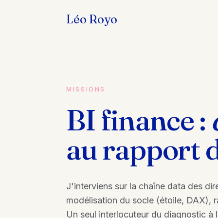
Léo Royo
Ser
Carto
Powe
Pou
MISSIONS
DAF, 
BI finance :
Mod
Régie
au rapport d
Livr
Modè
docu
J'interviens sur la chaîne data des dir
modélisation du socle (étoile, DAX),
Un seul interlocuteur du diagnostic à l