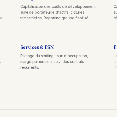
Capitalisation des coûts de développement,
C
suivi de portefeuille d'actifs, clôtures
s
ge
trimestrielles. Reporting groupe fiabilisé.
ré
Services & ESN
E
Pilotage du staffing, taux d'occupation,
L
s
marge par mission, suivi des contrats
la
récurrents.
mé