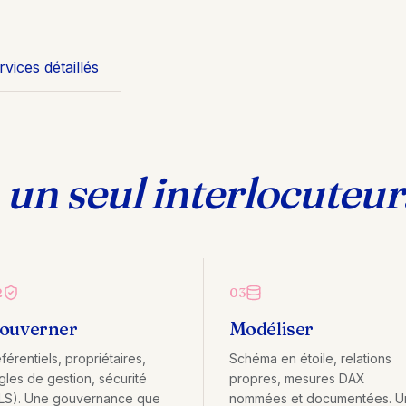
Rentabilité par ligne pour un transporteur
régional
rvices détaillés
Journal
Notes de mission et retours d'expérience
,
un seul interlocuteur
2
03
ouverner
Modéliser
férentiels, propriétaires,
Schéma en étoile, relations
gles de gestion, sécurité
propres, mesures DAX
LS). Une gouvernance que
nommées et documentées. U