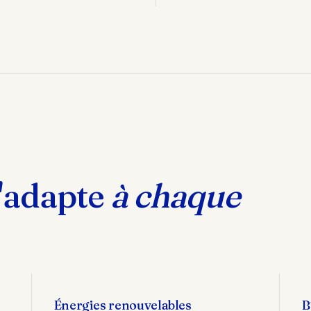
s'adapte
à chaque
Énergies renouvelables
B