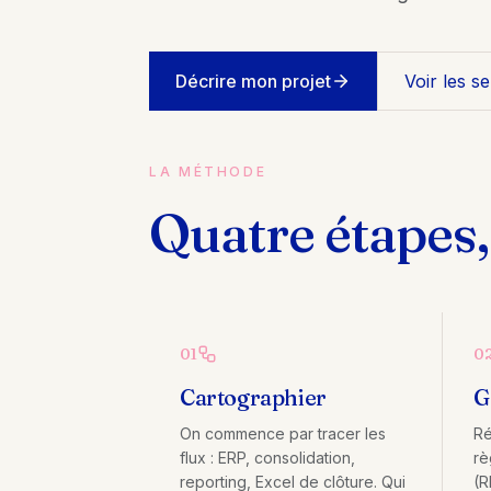
Décrire mon projet
Voir les se
LA MÉTHODE
Quatre étapes
01
0
Cartographier
G
On commence par tracer les
Ré
flux : ERP, consolidation,
rè
reporting, Excel de clôture. Qui
(R